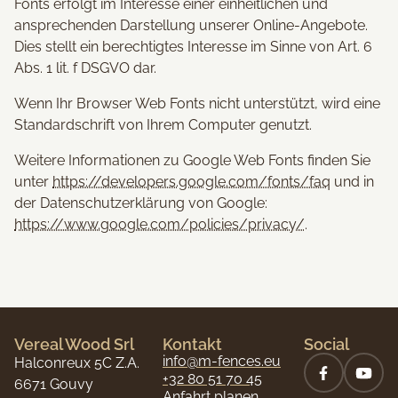
Fonts erfolgt im Interesse einer einheitlichen und
ansprechenden Darstellung unserer Online-Angebote.
Dies stellt ein berechtigtes Interesse im Sinne von Art. 6
Abs. 1 lit. f DSGVO dar.
Wenn Ihr Browser Web Fonts nicht unterstützt, wird eine
Standardschrift von Ihrem Computer genutzt.
Weitere Informationen zu Google Web Fonts finden Sie
unter
https://developers.google.com/fonts/faq
und in
der Datenschutzerklärung von Google:
https://www.google.com/policies/privacy/
.
Vereal Wood Srl
Kontakt
Social
info@m-fences.eu
Halconreux 5C Z.A.
+32 80 51 70 45
6671 Gouvy
Anfahrt planen